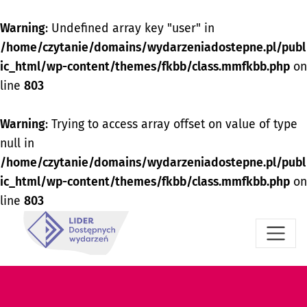
Warning
: Undefined array key "user" in
/home/czytanie/domains/wydarzeniadostepne.pl/publ
ic_html/wp-content/themes/fkbb/class.mmfkbb.php
on
line
803
Warning
: Trying to access array offset on value of type
null in
/home/czytanie/domains/wydarzeniadostepne.pl/publ
ic_html/wp-content/themes/fkbb/class.mmfkbb.php
on
line
803
Przejdź do menu dostępności
Przejdź do treści
Przejdź do stopki