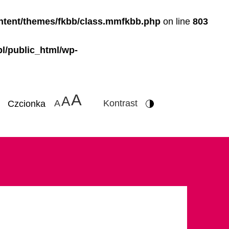
ntent/themes/fkbb/class.mmfkbb.php
on line
803
l/public_html/wp-
A
Menu do
A
A
Kontrast
Czcionka