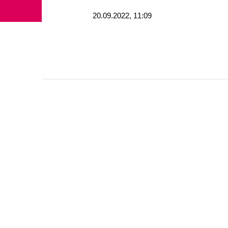
godz.
20.09.2022,
11:09
Stopka strony