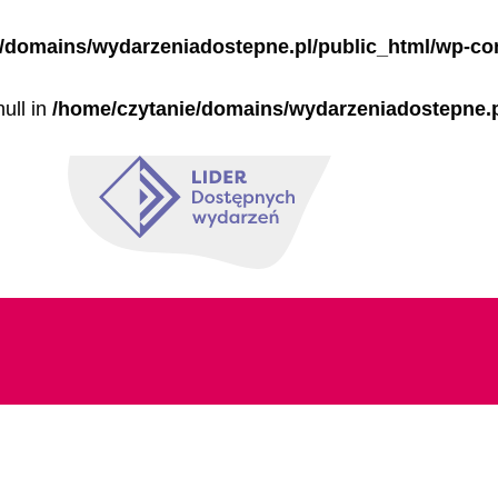
e/domains/wydarzeniadostepne.pl/public_html/wp-co
null in
/home/czytanie/domains/wydarzeniadostepne.p