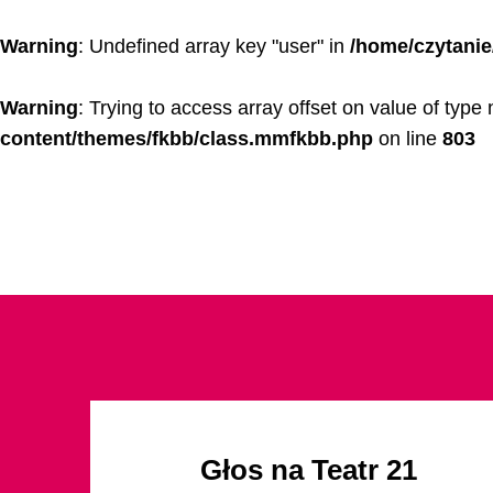
Warning
: Undefined array key "user" in
/home/czytani
Warning
: Trying to access array offset on value of type 
content/themes/fkbb/class.mmfkbb.php
on line
803
Przejdź do menu dostępności
Przejdź do treści
Przejdź do stopki
Głos na Teatr 21