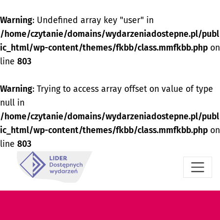
Warning
: Undefined array key "user" in
/home/czytanie/domains/wydarzeniadostepne.pl/publ
ic_html/wp-content/themes/fkbb/class.mmfkbb.php
on
line
803
Warning
: Trying to access array offset on value of type
null in
/home/czytanie/domains/wydarzeniadostepne.pl/publ
ic_html/wp-content/themes/fkbb/class.mmfkbb.php
on
line
803
Przejdź do menu dostępności
Przejdź do treści
Przejdź do stopki