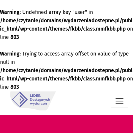
Warning
: Undefined array key "user" in
/home/czytanie/domains/wydarzeniadostepne.pl/publ
ic_html/wp-content/themes/fkbb/class.mmfkbb.php
on
line
803
Warning
: Trying to access array offset on value of type
null in
/home/czytanie/domains/wydarzeniadostepne.pl/publ
ic_html/wp-content/themes/fkbb/class.mmfkbb.php
on
line
803
Przejdź do menu dostępności
Przejdź do treści
Przejdź do stopki