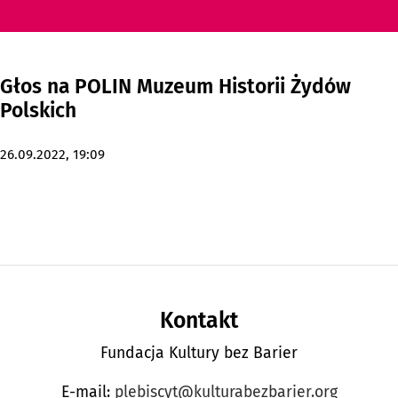
Głos na POLIN Muzeum Historii Żydów
Polskich
godz.
26.09.2022,
19:09
Stopka strony
Kontakt
Fundacja Kultury bez Barier
E-mail:
plebiscyt@kulturabezbarier.org