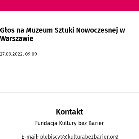
Głos na Muzeum Sztuki Nowoczesnej w
Warszawie
godz.
27.09.2022,
09:09
Stopka strony
Kontakt
Fundacja Kultury bez Barier
E-mail:
plebiscyt@kulturabezbarier.org