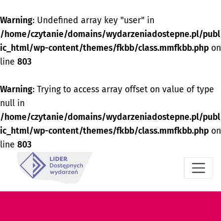
Warning
: Undefined array key "user" in
/home/czytanie/domains/wydarzeniadostepne.pl/publ
ic_html/wp-content/themes/fkbb/class.mmfkbb.php
on
line
803
Warning
: Trying to access array offset on value of type
null in
/home/czytanie/domains/wydarzeniadostepne.pl/publ
ic_html/wp-content/themes/fkbb/class.mmfkbb.php
on
line
803
Przejdź do menu dostępności
Przejdź do treści
Przejdź do stopki