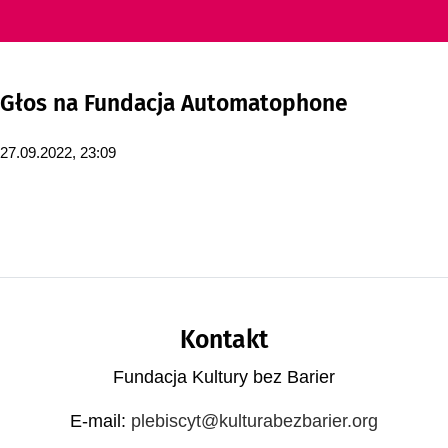
Głos na Fundacja Automatophone
godz.
27.09.2022,
23:09
Stopka strony
Kontakt
Fundacja Kultury bez Barier
E-mail:
plebiscyt@kulturabezbarier.org