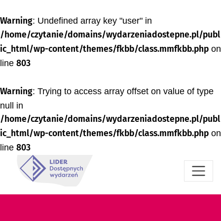
Warning
: Undefined array key "user" in
/home/czytanie/domains/wydarzeniadostepne.pl/publ
ic_html/wp-content/themes/fkbb/class.mmfkbb.php
on
line
803
Warning
: Trying to access array offset on value of type
null in
/home/czytanie/domains/wydarzeniadostepne.pl/publ
ic_html/wp-content/themes/fkbb/class.mmfkbb.php
on
line
803
Przejdź do menu dostępności
Przejdź do treści
Przejdź do stopki