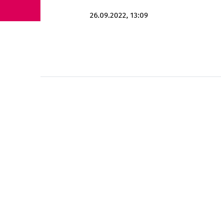
godz.
26.09.2022,
13:09
Stopka strony