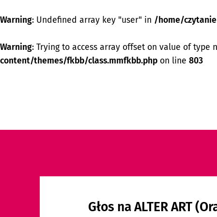
Warning
: Undefined array key "user" in
/home/czytanie
Warning
: Trying to access array offset on value of type 
content/themes/fkbb/class.mmfkbb.php
on line
803
Przejdź do menu dostępności
Przejdź do treści
Przejdź do stopki
Głos na ALTER ART (Or