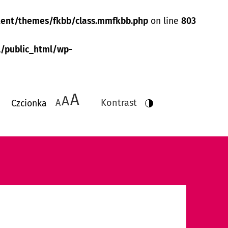
tent/themes/fkbb/class.mmfkbb.php
on line
803
/public_html/wp-
A
Menu do
A
A
Kontrast
Czcionka